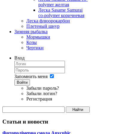
polymer желтая
Леска Sasame Samurai
co-polymer коричневая
Леска флюорокарбон
Плетеный шнур
Зимняя рыбалка
Мормышки
Козы
Чертики
Вход
Запомнить меня
Войти
Забыли пароль?
Забыли логин?
Регистрация
Статьи и новости
Фотополімерна смола Anycubic