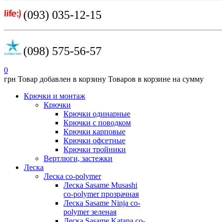
(093) 035-12-15
(098) 575-56-57
0
грн
Товар добавлен в корзину
Товаров в корзине
на сумму
Крючки и монтаж
Крючки
Крючки одинарные
Крючки с поводком
Крючки карповые
Крючки офсетные
Крючки тройники
Вертлюги, застежки
Леска
Леска co-polymer
Леска Sasame Musashi
co-polymer прозрачная
Леска Sasame Ninja co-
polymer зеленая
Леска Sasame Katana co-