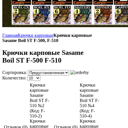
Главная
Крючки карповые
Крючки карповые
Sasame Boil ST F-500, F-510
Крючки карповые Sasame
Boil ST F-500 F-510
Сортировка:
Количество:
Крючки
Крючки
карповые
карповые
Sasame
Sasame
Boil ST F-
Boil ST F-
510 №2
510 №4
(Код:
F-
(Код:
F-
510-2
)
510-4
)
Крючки
Крючки
карповые
карповые
Отзывов (0)
Отзывов (0)