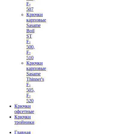
F-
507
Крючки
карповые
Sasame
Boil
ST
F-
500,
F-
510
Крючки
карповые
Sasame
Thinner's
F-
505,
F-
520
Крючки
офсетные
Крючки
тройники
Главная