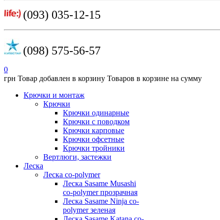
(093) 035-12-15
(098) 575-56-57
0
грн
Товар добавлен в корзину
Товаров в корзине
на сумму
Крючки и монтаж
Крючки
Крючки одинарные
Крючки с поводком
Крючки карповые
Крючки офсетные
Крючки тройники
Вертлюги, застежки
Леска
Леска co-polymer
Леска Sasame Musashi
co-polymer прозрачная
Леска Sasame Ninja co-
polymer зеленая
Леска Sasame Katana co-