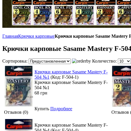
Главная
Крючки карповые
Крючки карповые Sasame Mastery F
Крючки карповые Sasame Mastery F-50
Сортировка:
Количество:
Крючки карповые Sasame Mastery F-
504 №1
(Код:
F-504-1
)
Крючки карповые Sasame Mastery F-
504 №1
68 грн
Купить
Подробнее
Отзывов (0)
Отзывов 
Крючки карповые Sasame Mastery F-
504 №4
(Код:
F-504-4
)