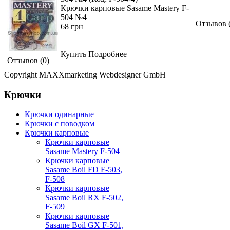
Крючки карповые Sasame Mastery F-
504 №4
Отзывов 
68 грн
Купить Подробнее
Отзывов (0)
Copyright MAXXmarketing Webdesigner GmbH
Крючки
Крючки одинарные
Крючки с поводком
Крючки карповые
Крючки карповые
Sasame Mastery F-504
Крючки карповые
Sasame Boil FD F-503,
F-508
Крючки карповые
Sasame Boil RX F-502,
F-509
Крючки карповые
Sasame Boil GX F-501,