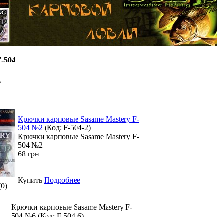
-504
4
Крючки карповые Sasame Mastery F-
504 №2
(Код:
F-504-2
)
Крючки карповые Sasame Mastery F-
504 №2
68 грн
Купить
Подробнее
(0)
Крючки карповые Sasame Mastery F-
504 №6
(Код:
F-504-6
)