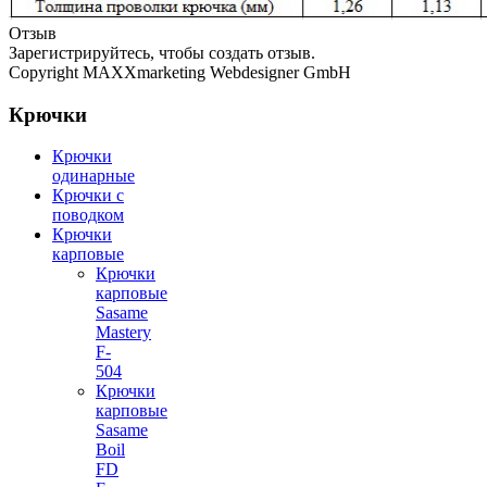
Отзыв
Зарегистрируйтесь, чтобы создать отзыв.
Copyright MAXXmarketing Webdesigner GmbH
Крючки
Крючки
одинарные
Крючки с
поводком
Крючки
карповые
Крючки
карповые
Sasame
Mastery
F-
504
Крючки
карповые
Sasame
Boil
FD