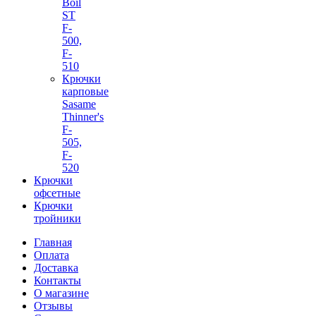
Boil
ST
F-
500,
F-
510
Крючки
карповые
Sasame
Thinner's
F-
505,
F-
520
Крючки
офсетные
Крючки
тройники
Главная
Оплата
Доставка
Контакты
О магазине
Отзывы