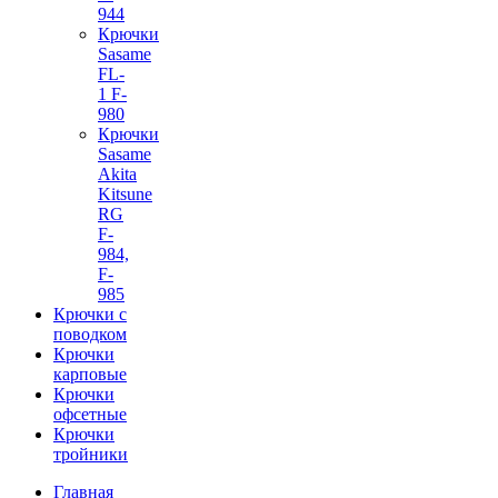
944
Крючки
Sasame
FL-
1 F-
980
Крючки
Sasame
Akita
Kitsune
RG
F-
984,
F-
985
Крючки с
поводком
Крючки
карповые
Крючки
офсетные
Крючки
тройники
Главная