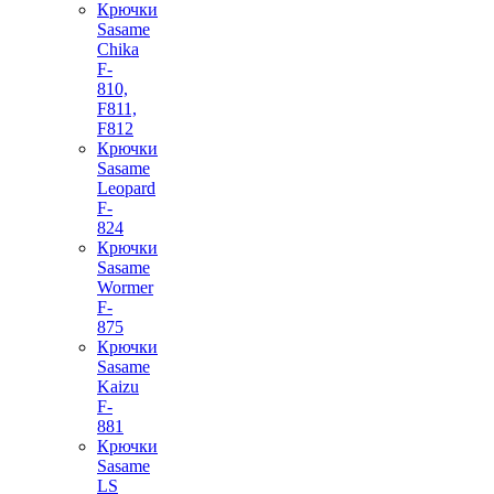
Крючки
Sasame
Chika
F-
810,
F811,
F812
Крючки
Sasame
Leopard
F-
824
Крючки
Sasame
Wormer
F-
875
Крючки
Sasame
Kaizu
F-
881
Крючки
Sasame
LS