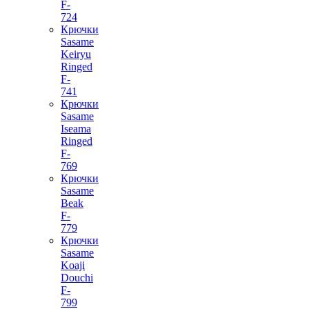
F-
724
Крючки
Sasame
Keiryu
Ringed
F-
741
Крючки
Sasame
Iseama
Ringed
F-
769
Крючки
Sasame
Beak
F-
779
Крючки
Sasame
Koaji
Douchi
F-
799