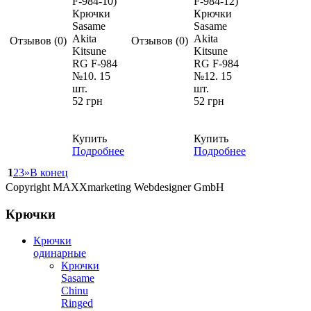
F-984-10
)
F-984-12
)
Крючки
Крючки
Sasame
Sasame
Akita
Akita
Отзывов (0)
Отзывов (0)
Kitsune
Kitsune
RG F-984
RG F-984
№10. 15
№12. 15
шт.
шт.
52 грн
52 грн
Купить
Купить
Подробнее
Подробнее
1
2
3
»
В конец
Copyright MAXXmarketing Webdesigner GmbH
Крючки
Крючки
одинарные
Крючки
Sasame
Chinu
Ringed