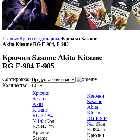
Главная
Крючки одинарные
Крючки Sasame
Akita Kitsune RG F-984, F-985
Крючки Sasame Akita Kitsune
RG F-984 F-985
Сортировка:
Количество:
Крючки
Крючки
Sasame
Sasame
Akita
Akita
Kitsune
Kitsune
RG F-984
RG F-984
№1/0
(Код:
№1
(Код:
F-984-1/0
)
F-984-1
)
Крючки
Крючки
Sasame