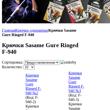
Главная
Крючки одинарные
Крючки Sasame
Gure Ringed F-940
Крючки Sasame Gure Ringed
F-940
Сортировка:
Количество:
Крючки
Крючки
Sasame
Sasame
Gure
Gure
Ringed F-
Ringed F-
940 №3
940 №2
(Код:
F-
(Код:
F-
940-3
)
940-2
)
Крючки
Крючки
Sasame