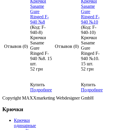
Крючки
Крючки
Sasame
Sasame
Gure
Gure
Ringed F-
Ringed F-
940 №8
940 №10
(Код:
F-
(Код:
F-
940-8
)
940-10
)
Крючки
Крючки
Sasame
Sasame
Отзывов (0)
Отзывов (0)
Gure
Gure
Ringed F-
Ringed F-
940 №8. 15
940 №10.
шт.
15 шт.
52 грн
52 грн
Купить
Купить
Подробнее
Подробнее
Copyright MAXXmarketing Webdesigner GmbH
Крючки
Крючки
одинарные