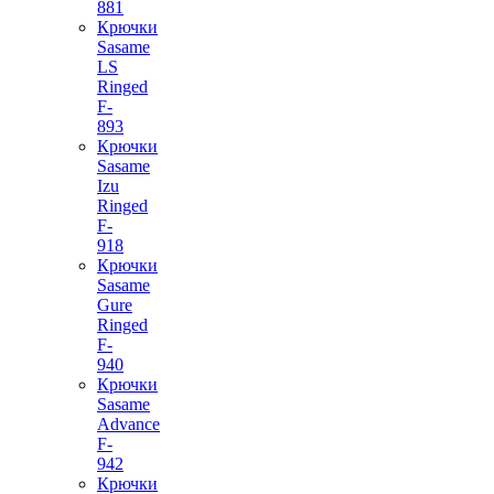
881
Крючки
Sasame
LS
Ringed
F-
893
Крючки
Sasame
Izu
Ringed
F-
918
Крючки
Sasame
Gure
Ringed
F-
940
Крючки
Sasame
Advance
F-
942
Крючки