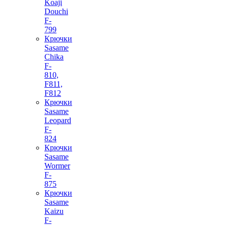
Koaji
Douchi
F-
799
Крючки
Sasame
Chika
F-
810,
F811,
F812
Крючки
Sasame
Leopard
F-
824
Крючки
Sasame
Wormer
F-
875
Крючки
Sasame
Kaizu
F-