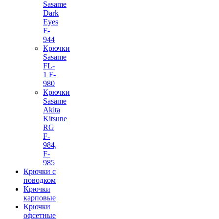
Sasame
Dark
Eyes
F-
944
Крючки
Sasame
FL-
1 F-
980
Крючки
Sasame
Akita
Kitsune
RG
F-
984,
F-
985
Крючки с
поводком
Крючки
карповые
Крючки
офсетные