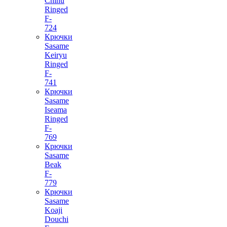
Chinu
Ringed
F-
724
Крючки
Sasame
Keiryu
Ringed
F-
741
Крючки
Sasame
Iseama
Ringed
F-
769
Крючки
Sasame
Beak
F-
779
Крючки
Sasame
Koaji
Douchi