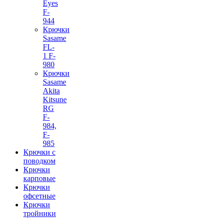
Eyes
F-
944
Крючки
Sasame
FL-
1 F-
980
Крючки
Sasame
Akita
Kitsune
RG
F-
984,
F-
985
Крючки с
поводком
Крючки
карповые
Крючки
офсетные
Крючки
тройники