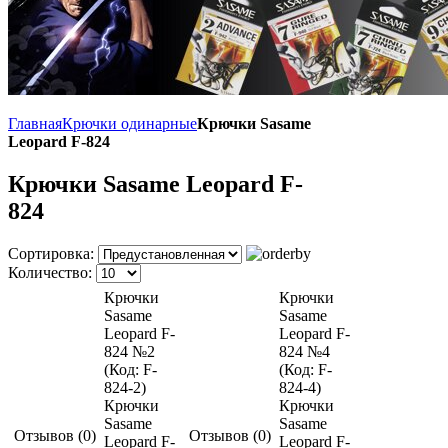
Главная
Крючки одинарные
Крючки Sasame
Leopard F-824
Крючки Sasame Leopard F-
824
Сортировка:
Количество:
Крючки
Крючки
Sasame
Sasame
Leopard F-
Leopard F-
824 №2
824 №4
(Код:
F-
(Код:
F-
824-2
)
824-4
)
Крючки
Крючки
Sasame
Sasame
Отзывов (0)
Отзывов (0)
Leopard F-
Leopard F-