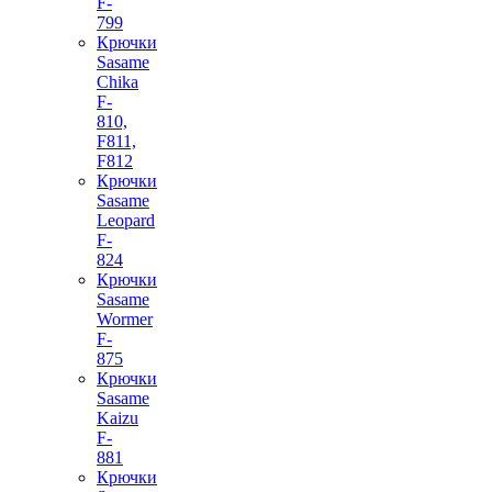
F-
799
Крючки
Sasame
Chika
F-
810,
F811,
F812
Крючки
Sasame
Leopard
F-
824
Крючки
Sasame
Wormer
F-
875
Крючки
Sasame
Kaizu
F-
881
Крючки