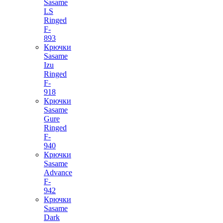
Sasame
LS
Ringed
F-
893
Крючки
Sasame
Izu
Ringed
F-
918
Крючки
Sasame
Gure
Ringed
F-
940
Крючки
Sasame
Advance
F-
942
Крючки
Sasame
Dark