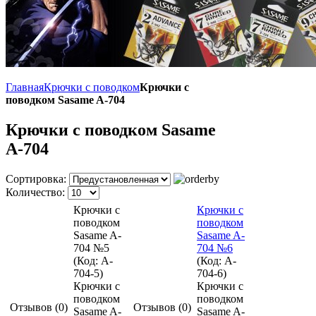
Главная
Крючки с поводком
Крючки с
поводком Sasame A-704
Крючки с поводком Sasame
A-704
Сортировка:
Количество:
Крючки с
Крючки с
поводком
поводком
Sasame A-
Sasame A-
704 №5
704 №6
(Код:
A-
(Код:
A-
704-5
)
704-6
)
Крючки с
Крючки с
поводком
поводком
Отзывов (0)
Отзывов (0)
Sasame A-
Sasame A-