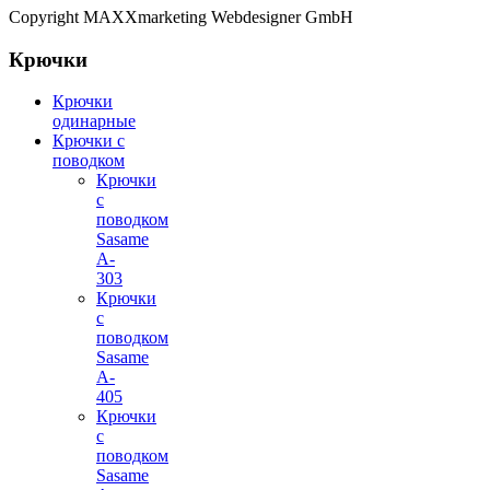
Copyright MAXXmarketing Webdesigner GmbH
Крючки
Крючки
одинарные
Крючки с
поводком
Крючки
с
поводком
Sasame
A-
303
Крючки
с
поводком
Sasame
A-
405
Крючки
с
поводком
Sasame