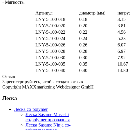
- Мягкость.
Артикул
диаметр (мм)
нагруз
LNY-5-100-018
0.18
3.15
LNY-5-100-020
0.20
3.81
LNY-5-100-022
0.22
4.56
LNY-5-100-024
0.24
5.23
LNY-5-100-026
0.26
6.07
LNY-5-100-028
0.28
6.97
LNY-5-100-030
0.30
7.92
LNY-5-100-035
0.35
10.67
LNY-5-100-040
0.40
13.80
Отзыв
Зарегистрируйтесь, чтобы создать отзыв.
Copyright MAXXmarketing Webdesigner GmbH
Леска
Леска co-polymer
Леска Sasame Musashi
co-polymer прозрачная
Леска Sasame Ninja co-