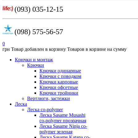
(093) 035-12-15
(098) 575-56-57
0
грн
Товар добавлен в корзину
Товаров в корзине
на сумму
Крючки и монтаж
Крючки
Крючки одинарные
Крючки с поводком
Крючки карповые
Крючки офсетные
Крючки тройники
Вертлюги, застежки
Леска
Леска co-polymer
Леска Sasame Musashi
co-polymer прозрачная
Леска Sasame Ninja co-
polymer зеленая
Леска Sasame Katana co-