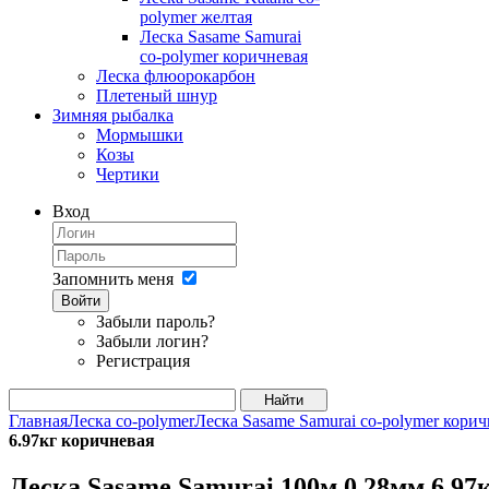
polymer желтая
Леска Sasame Samurai
co-polymer коричневая
Леска флюорокарбон
Плетеный шнур
Зимняя рыбалка
Мормышки
Козы
Чертики
Вход
Запомнить меня
Войти
Забыли пароль?
Забыли логин?
Регистрация
Главная
Леска co-polymer
Леска Sasame Samurai co-polymer корич
6.97кг коричневая
Леска Sasame Samurai 100м 0.28мм 6.9