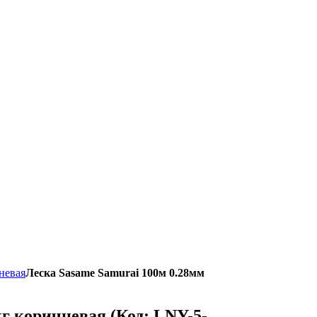
невая
Леска Sasame Samurai 100м 0.28мм
7кг коричневая
(Код:
LNY-5-