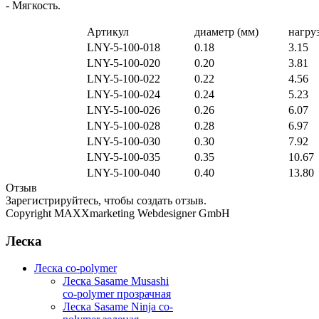
- Мягкость.
Артикул
диаметр (мм)
нагруз
LNY-5-100-018
0.18
3.15
LNY-5-100-020
0.20
3.81
LNY-5-100-022
0.22
4.56
LNY-5-100-024
0.24
5.23
LNY-5-100-026
0.26
6.07
LNY-5-100-028
0.28
6.97
LNY-5-100-030
0.30
7.92
LNY-5-100-035
0.35
10.67
LNY-5-100-040
0.40
13.80
Отзыв
Зарегистрируйтесь, чтобы создать отзыв.
Copyright MAXXmarketing Webdesigner GmbH
Леска
Леска co-polymer
Леска Sasame Musashi
co-polymer прозрачная
Леска Sasame Ninja co-