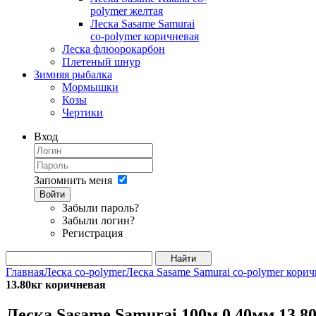
polymer желтая
Леска Sasame Samurai
co-polymer коричневая
Леска флюорокарбон
Плетеный шнур
Зимняя рыбалка
Мормышки
Козы
Чертики
Вход
Запомнить меня
Войти
Забыли пароль?
Забыли логин?
Регистрация
Главная
Леска co-polymer
Леска Sasame Samurai co-polymer корич
13.80кг коричневая
Леска Sasame Samurai 100м 0.40мм 13.