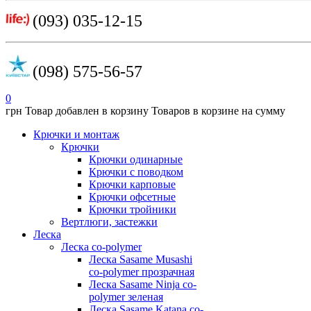
(093) 035-12-15
(098) 575-56-57
0
грн
Товар добавлен в корзину
Товаров в корзине
на сумму
Крючки и монтаж
Крючки
Крючки одинарные
Крючки с поводком
Крючки карповые
Крючки офсетные
Крючки тройники
Вертлюги, застежки
Леска
Леска co-polymer
Леска Sasame Musashi
co-polymer прозрачная
Леска Sasame Ninja co-
polymer зеленая
Леска Sasame Katana co-