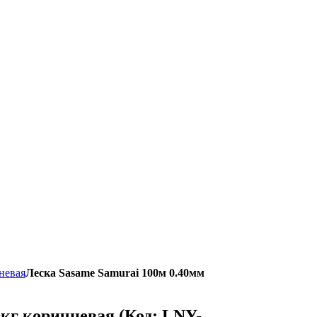
невая
Леска Sasame Samurai 100м 0.40мм
80кг коричневая
(Код:
LNY-