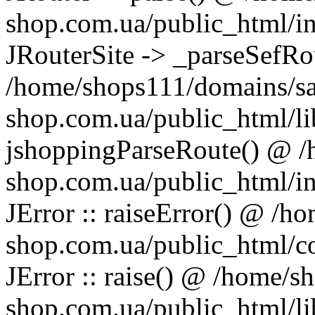
shop.com.ua/public_html/in
JRouterSite -> _parseSefRo
/home/shops111/domains/s
shop.com.ua/public_html/lib
jshoppingParseRoute() @ 
shop.com.ua/public_html/in
JError :: raiseError() @ /
shop.com.ua/public_html/c
JError :: raise() @ /home/
shop.com.ua/public_html/lib