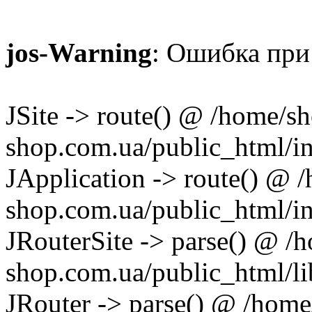
jos-Warning
: Ошибка при 
JSite -> route() @ /home/
shop.com.ua/public_html/i
JApplication -> route() @
shop.com.ua/public_html/in
JRouterSite -> parse() @ 
shop.com.ua/public_html/lib
JRouter -> parse() @ /hom