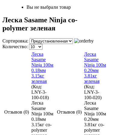
Вы не выбрали товар
Леска Sasame Ninja co-
polymer зеленая
Сортировка:
Количество:
Леска
Леска
Sasame
Sasame
Ninja 100м
Ninja 100м
0.18мм
0.20мм
3.15кг
3.81кг
зеленая
зеленая
(Код:
(Код:
LNY-3-
LNY-3-
100-018
)
100-020
)
Леска
Леска
Sasame
Sasame
Отзывов (0)
Отзывов (0)
Ninja 100м
Ninja 100м
0.18мм
0.20мм
3.15кг co-
3.81кг co-
polymer
polymer