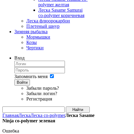
polymer желтая
Леска Sasame Samurai
co-polymer коричневая
Леска флюорокарбон
Плетеный шнур
Зимняя рыбалка
Мормышки
Козы
Чертики
Вход
Запомнить меня
Войти
Забыли пароль?
Забыли логин?
Регистрация
Главная
Леска
Леска co-polymer
Леска Sasame
Ninja co-polymer зеленая
Ошибка