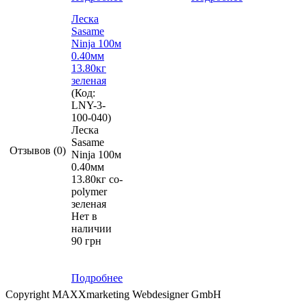
Леска
Sasame
Ninja 100м
0.40мм
13.80кг
зеленая
(Код:
LNY-3-
100-040
)
Леска
Sasame
Отзывов (0)
Ninja 100м
0.40мм
13.80кг co-
polymer
зеленая
Нет в
наличии
90 грн
Подробнее
Copyright MAXXmarketing Webdesigner GmbH