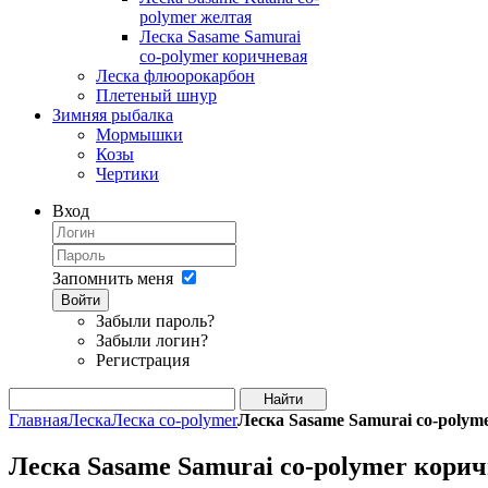
polymer желтая
Леска Sasame Samurai
co-polymer коричневая
Леска флюорокарбон
Плетеный шнур
Зимняя рыбалка
Мормышки
Козы
Чертики
Вход
Запомнить меня
Войти
Забыли пароль?
Забыли логин?
Регистрация
Главная
Леска
Леска co-polymer
Леска Sasame Samurai co-polym
Леска Sasame Samurai co-polymer кори