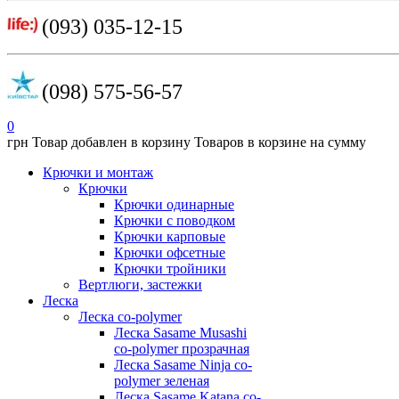
(093) 035-12-15
(098) 575-56-57
0
грн
Товар добавлен в корзину
Товаров в корзине
на сумму
Крючки и монтаж
Крючки
Крючки одинарные
Крючки с поводком
Крючки карповые
Крючки офсетные
Крючки тройники
Вертлюги, застежки
Леска
Леска co-polymer
Леска Sasame Musashi
co-polymer прозрачная
Леска Sasame Ninja co-
polymer зеленая
Леска Sasame Katana co-