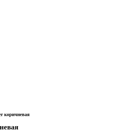
er коричневая
чневая