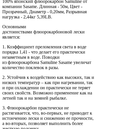
100% японский флюорокарбон Samuline от
компании Sasame. Длинная - 50м, Цвет -
Прозрачный, Диаметр - 0,20мм, Разрывная
нагрузка - 2,44кг 5,39LB.
Основными
достоинствами флюорокарбоновой лески
является:
1. Коэффициент преломления света в воде
порядка 1,41 - что делает его практически
незаметным в воде. Поводки
из флюорокарбона Samuline Sasame увеличат
количество поклевок в разы.
2. Устойчив к воздействию как высоких, так и
низких температур – как при нагревании, так
и при охлаждении он практически не теряет
своих свойств. Возможно применение как на
летней так и на зимней рыбалке.
3. Флюорокарбон практически не
растягивается, что, во-первых, не приводит к
истончению лески и снижению ее прочности,
а во-вторых, позволяет выполнить более
жесткую подсечку.