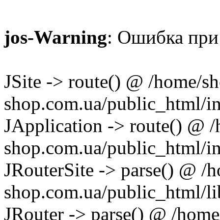
jos-Warning
: Ошибка при 
JSite -> route() @ /home/
shop.com.ua/public_html/i
JApplication -> route() @
shop.com.ua/public_html/in
JRouterSite -> parse() @ 
shop.com.ua/public_html/lib
JRouter -> parse() @ /hom