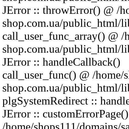
JError :: throwError() @ 
shop.com.ua/public_html/lib
call_user_func_array() @ 
shop.com.ua/public_html/lib
JError :: handleCallback()
call_user_func() @ /home/
shop.com.ua/public_html/lib
plgSystemRedirect :: handle
JError :: customErrorPage(
/home/shops111/domains/s