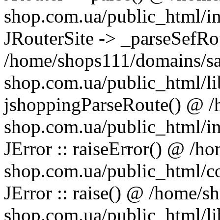
shop.com.ua/public_html/in
JRouterSite -> _parseSefRo
/home/shops111/domains/s
shop.com.ua/public_html/lib
jshoppingParseRoute() @ 
shop.com.ua/public_html/in
JError :: raiseError() @ /
shop.com.ua/public_html/c
JError :: raise() @ /home/
shop.com.ua/public_html/lib